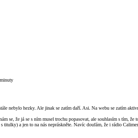
minuty
 stále nebylo hezky. Ale jinak se zatím daří. Asi. Na webu se zatím akt
nám se, že já se s ním musel trochu popasovat, ale souhlasím s tím, že
 titulky) a jen to na nás nepráskněte. Navíc doufám, že i rádio Calime