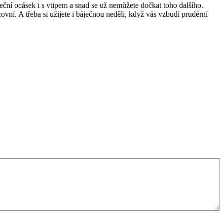
eční ocásek i s vtipem a snad se už nemůžete dočkat toho dalšího.
covní. A třeba si užijete i báječnou neděli, když vás vzbudí prudérní