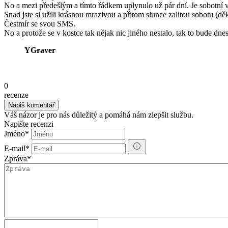
No a mezi předešlým a tímto řádkem uplynulo už pár dní. Je sobotní ve
Snad jste si užili krásnou mrazivou a přitom slunce zalitou sobotu (d
Čestmír se svou SMS.
No a protože se v kostce tak nějak nic jiného nestalo, tak to bude dnes
YGraver
0
recenze
Váš názor je pro nás důležitý a pomáhá nám zlepšit službu.
Napište recenzi
Jméno
*
E-mail
*
Zpráva
*