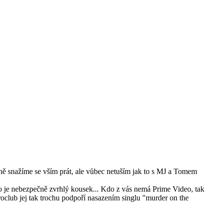
ivně snažíme se vším prát, ale vůbec netuším jak to s MJ a Tomem
 to je nebezpečně zvrhlý kousek... Kdo z vás nemá Prime Video, tak
roclub jej tak trochu podpoří nasazením singlu "murder on the