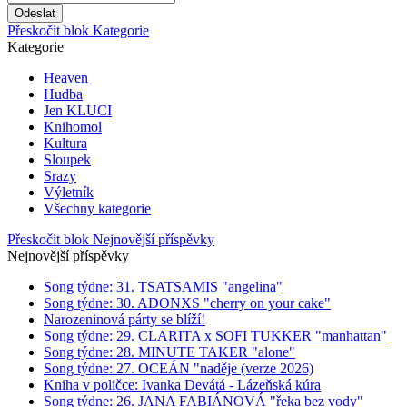
Přeskočit blok Kategorie
Kategorie
Heaven
Hudba
Jen KLUCI
Knihomol
Kultura
Sloupek
Srazy
Výletník
Všechny kategorie
Přeskočit blok Nejnovější příspěvky
Nejnovější příspěvky
Song týdne: 31. TSATSAMIS "angelina"
Song týdne: 30. ADONXS "cherry on your cake"
Narozeninová párty se blíží!
Song týdne: 29. CLARITA x SOFI TUKKER "manhattan"
Song týdne: 28. MINUTE TAKER "alone"
Song týdne: 27. OCEÁN "naděje (verze 2026)
Kniha v poličce: Ivanka Devátá - Lázeňská kúra
Song týdne: 26. JANA FABIÁNOVÁ "řeka bez vody"