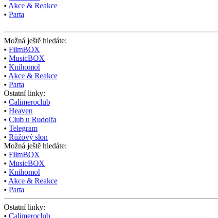
•
Akce & Reakce
•
Parta
Možná ještě hledáte:
•
FilmBOX
•
MusicBOX
•
Knihomol
•
Akce & Reakce
•
Parta
Ostatní linky:
•
Calimeroclub
•
Heaven
•
Club u Rudolfa
•
Telegram
•
Růžový slon
Možná ještě hledáte:
•
FilmBOX
•
MusicBOX
•
Knihomol
•
Akce & Reakce
•
Parta
Ostatní linky:
•
Calimeroclub