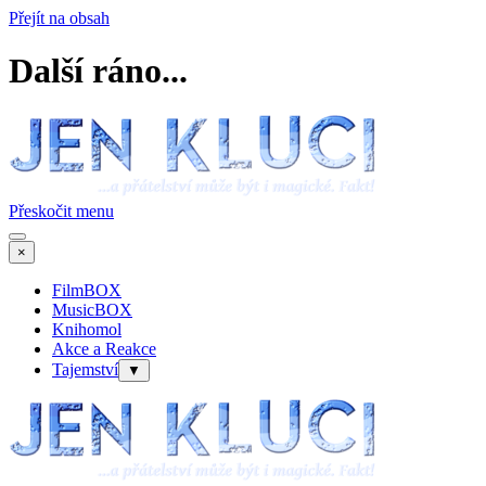
Přejít na obsah
Další ráno...
Přeskočit menu
×
FilmBOX
MusicBOX
Knihomol
Akce a Reakce
Tajemství
▼