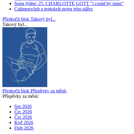
Song týdne: 25. CHARLOTTE GOTT "i could by mine"
Calimeroclub a tentokrát nejen jeho nářez
Přeskočit blok Takový byl...
Takový byl...
Přeskočit blok Příspěvky za měsíc
Příspěvky za měsíc
Srp 2026
Črc 2026
Čer 2026
Kvě 2026
Dub 2026