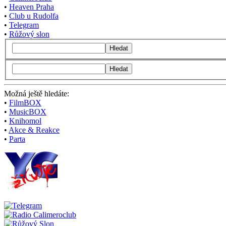
•
Heaven Praha
•
Club u Rudolfa
•
Telegram
•
Růžový slon
Hledat
Hledat
Možná ještě hledáte:
•
FilmBOX
•
MusicBOX
•
Knihomol
•
Akce & Reakce
•
Parta