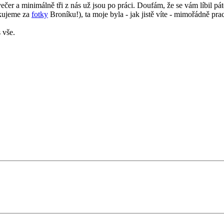
čer a minimálně tři z nás už jsou po práci. Doufám, že se vám líbil pát
ěkujeme za
fotky
Broníku!), ta moje byla - jak jistě víte - mimořádně pra
 vše.