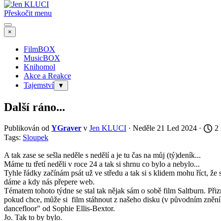
Přeskočit menu
×
FilmBOX
MusicBOX
Knihomol
Akce a Reakce
Tajemství
▼
Další ráno...
Publikován od
YGraver
v
Jen KLUCI
· Neděle 21 Led 2024 ·
2 
Tags:
Sloupek
A tak zase se sešla neděle s nedělí a je tu čas na můj (tý)deník...
Máme tu třetí neděli v roce 24 a tak si shrnu co bylo a nebylo...
Tyhle řádky začínám psát už ve středu a tak si s klidem mohu říct, že
dáme a kdy nás přepere web.
Tématem tohoto týdne se stal tak nějak sám o sobě film Saltburn. Přiz
pokud chce, může si film stáhnout z našeho disku (v původním znění s
dancefloor" od Sophie Ellis-Bextor.
Jo. Tak to by bylo.