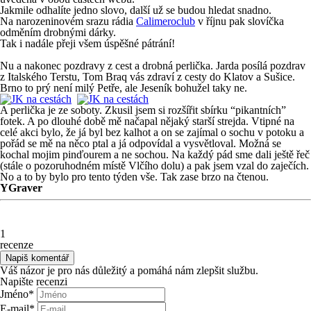
Jakmile odhalíte jedno slovo, další už se budou hledat snadno.
Na narozeninovém srazu rádia
Calimeroclub
v říjnu pak slovíčka
odměním drobnými dárky.
Tak i nadále přeji všem úspěšné pátrání!
Nu a nakonec pozdravy z cest a drobná perlička. Jarda posílá pozdrav
z Italského Terstu, Tom Braq vás zdraví z cesty do Klatov a Sušice.
Brno to prý není milý Petře, ale Jeseník bohužel taky ne.
A perlička je ze soboty. Zkusil jsem si rozšířit sbírku “pikantních”
fotek. A po dlouhé době mě načapal nějaký starší strejda. Vtipné na
celé akci bylo, že já byl bez kalhot a on se zajímal o sochu v potoku a
pořád se mě na něco ptal a já odpovídal a vysvětloval. Možná se
kochal mojim pinďourem a ne sochou. Na každý pád sme dali ještě řeč
(stále o pozoruhodném místě Vlčího dolu) a pak jsem vzal do zaječích.
No a to by bylo pro tento týden vše. Tak zase brzo na čtenou.
YGraver
1
recenze
Váš názor je pro nás důležitý a pomáhá nám zlepšit službu.
Napište recenzi
Jméno
*
E-mail
*