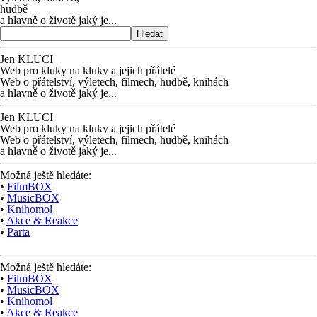
hudbě
a hlavně o životě jaký je...
Hledat
Jen KLUCI
Web pro kluky na kluky
a jejich přátelé
Web o přátelství,
výletech, filmech,
hudbě, knihách
a hlavně o životě jaký je...
Jen KLUCI
Web pro kluky na kluky
a jejich přátelé
Web o přátelství,
výletech, filmech,
hudbě, knihách
a hlavně o životě jaký je...
Možná ještě hledáte:
•
FilmBOX
•
MusicBOX
•
Knihomol
•
Akce & Reakce
•
Parta
Možná ještě hledáte:
•
FilmBOX
•
MusicBOX
•
Knihomol
•
Akce & Reakce