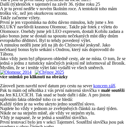
Další (tý)deníček v tajemství na závěr 36. týdne roku 25
A je tu první neděle v novém školním roce. A tentokrát toho mám
trošku víc, než jen okurkovou sezonu.
Takže začneme výlety.
První je jen vzpomínka na dobu dávno minulou, kdy jsme s Jen
KLUKY navštívili krasnou Olomouc. Takže pár fotek z výletu do
Olomouce. Onehdy jsme jeli LEO expresem, dostali Kofolu zadara a
jako bonus jsme se dostali na spoustu nečekaných míst díky dnům
evropského děditství. Byl to tehdy povedený výlet.
A minulou neděli jsme jeli na jih do Chýnovské jeskyně. Jako
nečekaný bonus bylo setkání s Ondrou, který nás doprovodil do
Tábora.
Jako vždy jsem byl připraven ohledně cesty, ale ne místa. O tom, že se
jedná o jednu z turisticky náročných jeskyní mě informoval až Broník.
Myslím, že se i tenhle výlet fakt vydařil ve všech směrech.
více snímků po kliknutí na obrázky
Zároveň jsem navrhl nové datum pro cestu na sever
koncem září
.
Pak tu mám od několika z vás první nalezená slovíčka v
malé soutěži
na Jen KLUCÍCH. Tak snad se bude dařit i dále. A pro jistotu
upřesním fakta ohledně toho co se hledá:
Každý týden je na webu ukryto jedno soutěžní slovo.
Najdete ho vždy v jednom ze zveřejněných článků za daný týden.
Nikde ne na stejném místě, ale vždy ve stejném stylu.
Vždy je napsané, že se jedná a soutěžní slovíčko.
První testovací bylo jen v sekci Tajemství. Soutěžní slovíčka jsou pak
uvedena v obou částech webu.