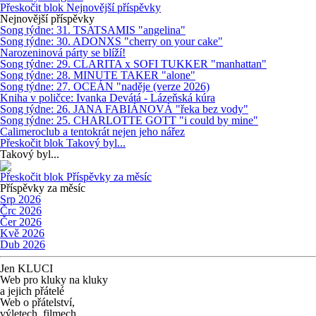
Přeskočit blok Nejnovější příspěvky
Nejnovější příspěvky
Song týdne: 31. TSATSAMIS "angelina"
Song týdne: 30. ADONXS "cherry on your cake"
Narozeninová párty se blíží!
Song týdne: 29. CLARITA x SOFI TUKKER "manhattan"
Song týdne: 28. MINUTE TAKER "alone"
Song týdne: 27. OCEÁN "naděje (verze 2026)
Kniha v poličce: Ivanka Devátá - Lázeňská kúra
Song týdne: 26. JANA FABIÁNOVÁ "řeka bez vody"
Song týdne: 25. CHARLOTTE GOTT "i could by mine"
Calimeroclub a tentokrát nejen jeho nářez
Přeskočit blok Takový byl...
Takový byl...
Přeskočit blok Příspěvky za měsíc
Příspěvky za měsíc
Srp 2026
Črc 2026
Čer 2026
Kvě 2026
Dub 2026
Jen KLUCI
Web pro kluky na kluky
a jejich přátelé
Web o přátelství,
výletech, filmech,