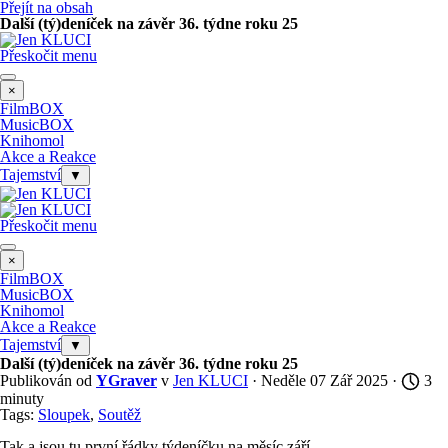
Přejít na obsah
Další (tý)deníček na závěr 36. týdne roku 25
Přeskočit menu
×
FilmBOX
MusicBOX
Knihomol
Akce a Reakce
Tajemství
▼
Přeskočit menu
×
FilmBOX
MusicBOX
Knihomol
Akce a Reakce
Tajemství
▼
Další (tý)deníček na závěr 36. týdne roku 25
Publikován od
YGraver
v
Jen KLUCI
· Neděle 07 Zář 2025 ·
3
minuty
Tags:
Sloupek
,
Soutěž
Tak a jsou tu první řádky týdeníčku na měsíc září...