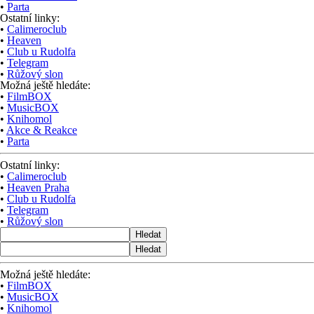
•
Parta
Ostatní linky:
•
Calimeroclub
•
Heaven
•
Club u Rudolfa
•
Telegram
•
Růžový slon
Možná ještě hledáte:
•
FilmBOX
•
MusicBOX
•
Knihomol
•
Akce & Reakce
•
Parta
Ostatní linky:
•
Calimeroclub
•
Heaven Praha
•
Club u Rudolfa
•
Telegram
•
Růžový slon
Hledat
Hledat
Možná ještě hledáte:
•
FilmBOX
•
MusicBOX
•
Knihomol