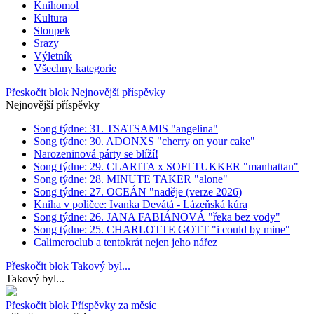
Knihomol
Kultura
Sloupek
Srazy
Výletník
Všechny kategorie
Přeskočit blok Nejnovější příspěvky
Nejnovější příspěvky
Song týdne: 31. TSATSAMIS "angelina"
Song týdne: 30. ADONXS "cherry on your cake"
Narozeninová párty se blíží!
Song týdne: 29. CLARITA x SOFI TUKKER "manhattan"
Song týdne: 28. MINUTE TAKER "alone"
Song týdne: 27. OCEÁN "naděje (verze 2026)
Kniha v poličce: Ivanka Devátá - Lázeňská kúra
Song týdne: 26. JANA FABIÁNOVÁ "řeka bez vody"
Song týdne: 25. CHARLOTTE GOTT "i could by mine"
Calimeroclub a tentokrát nejen jeho nářez
Přeskočit blok Takový byl...
Takový byl...
Přeskočit blok Příspěvky za měsíc