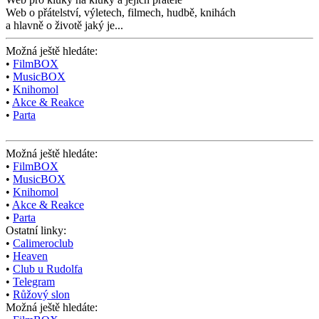
Web o přátelství,
výletech, filmech,
hudbě, knihách
a hlavně o životě jaký je...
Možná ještě hledáte:
•
FilmBOX
•
MusicBOX
•
Knihomol
•
Akce & Reakce
•
Parta
Možná ještě hledáte:
•
FilmBOX
•
MusicBOX
•
Knihomol
•
Akce & Reakce
•
Parta
Ostatní linky:
•
Calimeroclub
•
Heaven
•
Club u Rudolfa
•
Telegram
•
Růžový slon
Možná ještě hledáte: