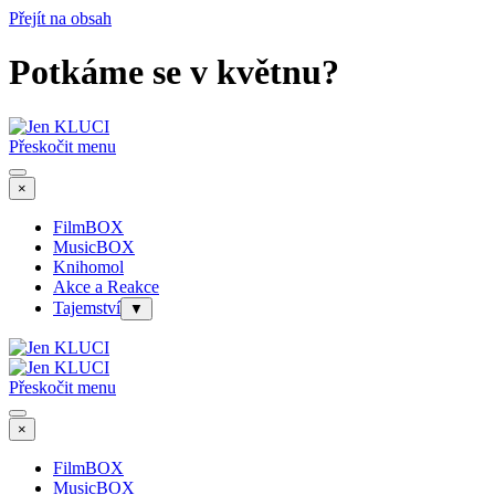
Přejít na obsah
Potkáme se v květnu?
Přeskočit menu
×
FilmBOX
MusicBOX
Knihomol
Akce a Reakce
Tajemství
▼
Přeskočit menu
×
FilmBOX
MusicBOX