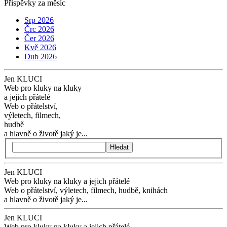
Příspěvky za měsíc
Srp 2026
Črc 2026
Čer 2026
Kvě 2026
Dub 2026
Jen KLUCI
Web pro kluky na kluky
a jejich přátelé
Web o přátelství,
výletech, filmech,
hudbě
a hlavně o životě jaký je...
Hledat
Jen KLUCI
Web pro kluky na kluky
a jejich přátelé
Web o přátelství,
výletech, filmech,
hudbě, knihách
a hlavně o životě jaký je...
Jen KLUCI
Web pro kluky na kluky
a jejich přátelé