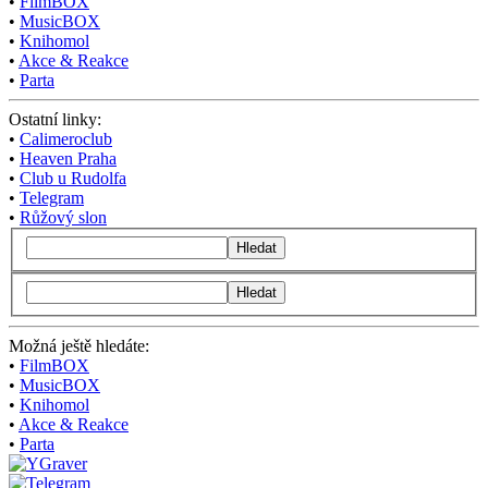
•
FilmBOX
•
MusicBOX
•
Knihomol
•
Akce & Reakce
•
Parta
Ostatní linky:
•
Calimeroclub
•
Heaven Praha
•
Club u Rudolfa
•
Telegram
•
Růžový slon
Hledat
Hledat
Možná ještě hledáte:
•
FilmBOX
•
MusicBOX
•
Knihomol
•
Akce & Reakce
•
Parta