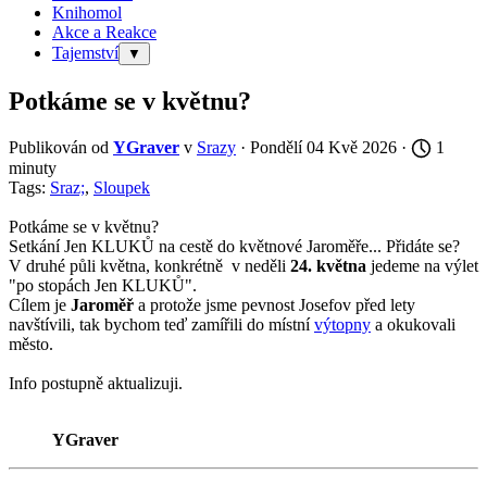
Knihomol
Akce a Reakce
Tajemství
▼
Potkáme se v květnu?
Publikován od
YGraver
v
Srazy
· Pondělí 04 Kvě 2026 ·
1
minuty
Tags:
Sraz;
,
Sloupek
Potkáme se v květnu?
Setkání Jen KLUKŮ na cestě do květnové Jaroměře... Přidáte se?
V druhé půli května, konkrétně v neděli
24. května
jedeme na výlet
"po stopách Jen KLUKŮ".
Cílem je
Jaroměř
a protože jsme pevnost Josefov před lety
navštívili, tak bychom teď zamířili do místní
výtopny
a okukovali
město.
Info postupně aktualizuji.
YGraver