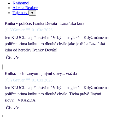
Knihomol
Akce a Reakce
Tajemství
▼
Kniha v poličce: Ivanka Devátá - Lázeňská kúra
YGraver
01 Črc 2026
Jen KLUCI... a přátelství může být i magické... Když máme na
poličce prima knihu pro dlouhé chvíle jako je třeba Lázeňská
kúra od herečky Ivanky Deváté
Číst vše
Kniha: Josh Lanyon - jinými slovy... vražda
YGraver
01 Čer 2026
Jen KLUCI... a přátelství může být i magické... Když máme na
poličce prima knihu pro dlouhé chvíle. Třeba právě Jinými
slovy... VRAŽDA
Číst vše