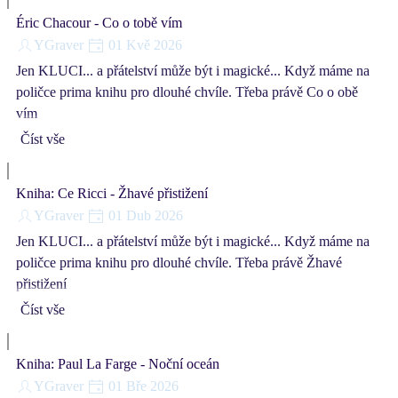
Éric Chacour - Co o tobě vím
YGraver
01 Kvě 2026
Jen KLUCI... a přátelství může být i magické... Když máme na
poličce prima knihu pro dlouhé chvíle. Třeba právě Co o obě
vím
Číst vše
Kniha: Ce Ricci - Žhavé přistižení
YGraver
01 Dub 2026
Jen KLUCI... a přátelství může být i magické... Když máme na
poličce prima knihu pro dlouhé chvíle. Třeba právě Žhavé
přistižení
Číst vše
Kniha: Paul La Farge - Noční oceán
YGraver
01 Bře 2026