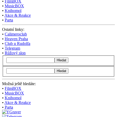
•
FilmBOX
•
MusicBOX
•
Knihomol
•
Akce & Reakce
•
Parta
Ostatní linky:
•
Calimeroclub
•
Heaven Praha
•
Club u Rudolfa
•
Telegram
•
Růžový slon
Hledat
Hledat
Možná ještě hledáte:
•
FilmBOX
•
MusicBOX
•
Knihomol
•
Akce & Reakce
•
Parta