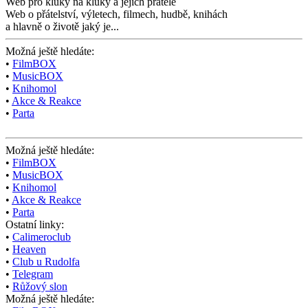
Web pro kluky na kluky
a jejich přátelé
Web o přátelství,
výletech, filmech,
hudbě, knihách
a hlavně o životě jaký je...
Možná ještě hledáte:
•
FilmBOX
•
MusicBOX
•
Knihomol
•
Akce & Reakce
•
Parta
Možná ještě hledáte:
•
FilmBOX
•
MusicBOX
•
Knihomol
•
Akce & Reakce
•
Parta
Ostatní linky:
•
Calimeroclub
•
Heaven
•
Club u Rudolfa
•
Telegram
•
Růžový slon
Možná ještě hledáte: