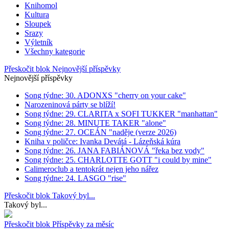
Knihomol
Kultura
Sloupek
Srazy
Výletník
Všechny kategorie
Přeskočit blok Nejnovější příspěvky
Nejnovější příspěvky
Song týdne: 30. ADONXS "cherry on your cake"
Narozeninová párty se blíží!
Song týdne: 29. CLARITA x SOFI TUKKER "manhattan"
Song týdne: 28. MINUTE TAKER "alone"
Song týdne: 27. OCEÁN "naděje (verze 2026)
Kniha v poličce: Ivanka Devátá - Lázeňská kúra
Song týdne: 26. JANA FABIÁNOVÁ "řeka bez vody"
Song týdne: 25. CHARLOTTE GOTT "i could by mine"
Calimeroclub a tentokrát nejen jeho nářez
Song týdne: 24. LASGO "rise"
Přeskočit blok Takový byl...
Takový byl...
Přeskočit blok Příspěvky za měsíc