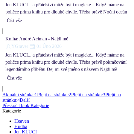
Jen KLUCI... a přátelství může být i magické... Když máme na
poličce prima knihu pro dlouhé chvíle. Třeba právě Noční oceán
Číst vše
Kniha: André Aciman - Najdi mě
YGraver
01 Úno 2026
Jen KLUCI... a přátelství může být i magické... Když máme na
poličce prima knihu pro dlouhé chvíle. Třeba právě pokračování
legendárního příběhu Dej mi své jméno s názvem Najdi mě
Číst vše
Aktuální stránka:
1
Přejít na stránku:
2
Přejít na stránku:
3
Přejít na
stránku:
4
Další
Přeskočit blok Kategorie
Kategorie
Heaven
Hudba
Jen KLUCI