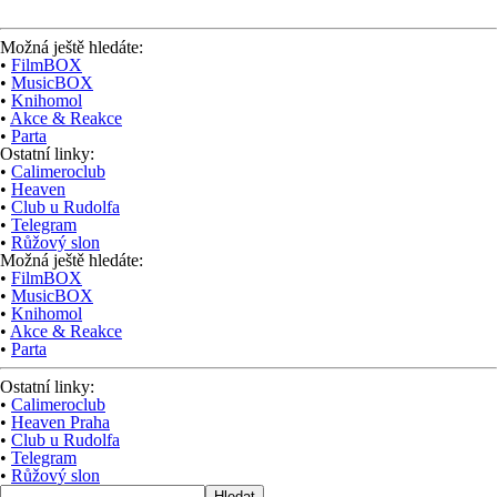
Možná ještě hledáte:
•
FilmBOX
•
MusicBOX
•
Knihomol
•
Akce & Reakce
•
Parta
Ostatní linky:
•
Calimeroclub
•
Heaven
•
Club u Rudolfa
•
Telegram
•
Růžový slon
Možná ještě hledáte:
•
FilmBOX
•
MusicBOX
•
Knihomol
•
Akce & Reakce
•
Parta
Ostatní linky:
•
Calimeroclub
•
Heaven Praha
•
Club u Rudolfa
•
Telegram
•
Růžový slon
Hledat