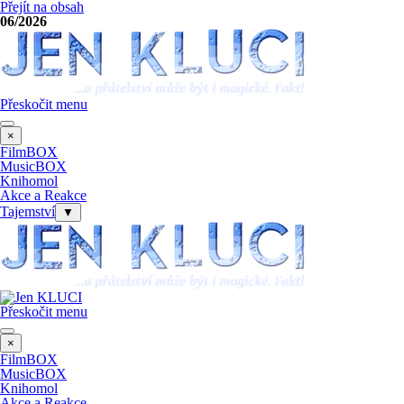
Přejít na obsah
06/2026
Přeskočit menu
×
FilmBOX
MusicBOX
Knihomol
Akce a Reakce
Tajemství
▼
Přeskočit menu
×
FilmBOX
MusicBOX
Knihomol
Akce a Reakce