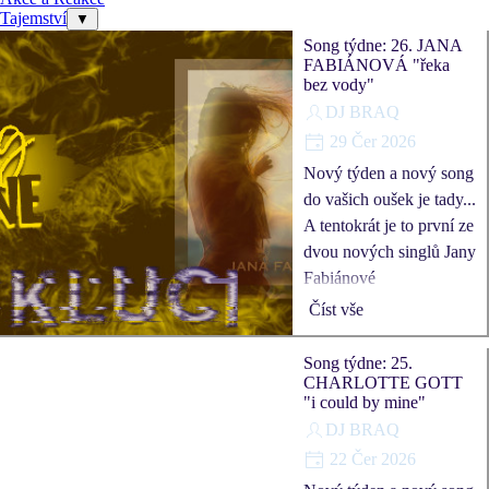
Tajemství
▼
Song týdne: 26. JANA
FABIÁNOVÁ "řeka
bez vody"
DJ BRAQ
29 Čer 2026
Nový týden a nový song
do vašich oušek je tady...
A tentokrát je to první ze
dvou nových singlů Jany
Fabiánové
Číst vše
Song týdne: 25.
CHARLOTTE GOTT
"i could by mine"
DJ BRAQ
22 Čer 2026