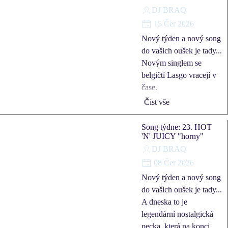
DJ BRAQ
15 Čer 2026
Nový týden a nový song
do vašich oušek je tady...
Novým singlem se
belgičtí Lasgo vracejí v
čase.
Číst vše
Song týdne: 23. HOT
'N' JUICY "horny"
DJ BRAQ
08 Čer 2026
Nový týden a nový song
do vašich oušek je tady...
A dneska to je
legendární nostalgická
pecka, která na konci