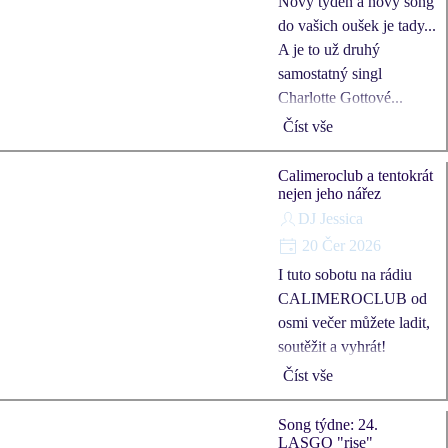
Nový týden a nový song
do vašich oušek je tady...
A je to už druhý
samostatný singl
Charlotte Gottové...
Číst vše
Calimeroclub a tentokrát
nejen jeho nářez
DJ Jessica
20 Čer 2026
I tuto sobotu na rádiu
CALIMEROCLUB od
osmi večer můžete ladit,
soutěžit a vyhrát!
Číst vše
Song týdne: 24.
LASGO "rise"