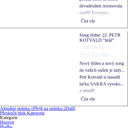
devadesátek rezonovala
napříč Evropou...
Číst vše
Song týdne: 22. PETR
KOTVALD "hráč"
DJ BRAQ
01 Čer 2026
Nový týden a nový song
do vašich oušek je tady...
Petr Kotvald si nasadil
laťku SAKRA vysoko...
a obstál!
Číst vše
Aktuální stránka:
1
Přejít na stránku:
2
Další
Přeskočit blok Kategorie
Kategorie
Heaven
Hudba