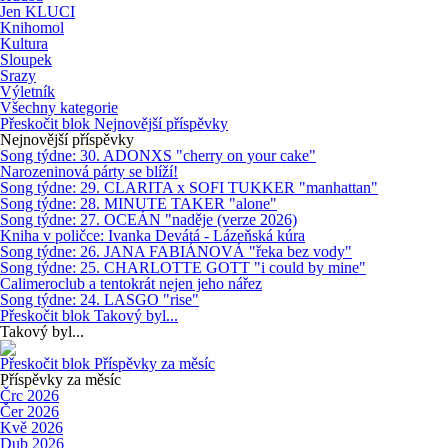
Jen KLUCI
Knihomol
Kultura
Sloupek
Srazy
Výletník
Všechny kategorie
Přeskočit blok Nejnovější příspěvky
Nejnovější příspěvky
Song týdne: 30. ADONXS "cherry on your cake"
Narozeninová párty se blíží!
Song týdne: 29. CLARITA x SOFI TUKKER "manhattan"
Song týdne: 28. MINUTE TAKER "alone"
Song týdne: 27. OCEÁN "naděje (verze 2026)
Kniha v poličce: Ivanka Devátá - Lázeňská kúra
Song týdne: 26. JANA FABIÁNOVÁ "řeka bez vody"
Song týdne: 25. CHARLOTTE GOTT "i could by mine"
Calimeroclub a tentokrát nejen jeho nářez
Song týdne: 24. LASGO "rise"
Přeskočit blok Takový byl...
Takový byl...
Přeskočit blok Příspěvky za měsíc
Příspěvky za měsíc
Črc 2026
Čer 2026
Kvě 2026
Dub 2026