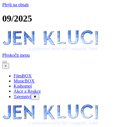
Přejít na obsah
09/2025
Přeskočit menu
×
FilmBOX
MusicBOX
Knihomol
Akce a Reakce
Tajemství
▼