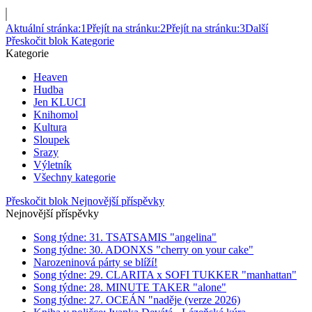
Aktuální stránka:
1
Přejít na stránku:
2
Přejít na stránku:
3
Další
Přeskočit blok Kategorie
Kategorie
Heaven
Hudba
Jen KLUCI
Knihomol
Kultura
Sloupek
Srazy
Výletník
Všechny kategorie
Přeskočit blok Nejnovější příspěvky
Nejnovější příspěvky
Song týdne: 31. TSATSAMIS "angelina"
Song týdne: 30. ADONXS "cherry on your cake"
Narozeninová párty se blíží!
Song týdne: 29. CLARITA x SOFI TUKKER "manhattan"
Song týdne: 28. MINUTE TAKER "alone"
Song týdne: 27. OCEÁN "naděje (verze 2026)