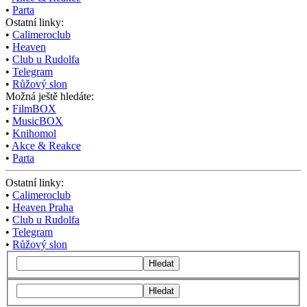
•
Parta
Ostatní linky:
•
Calimeroclub
•
Heaven
•
Club u Rudolfa
•
Telegram
•
Růžový slon
Možná ještě hledáte:
•
FilmBOX
•
MusicBOX
•
Knihomol
•
Akce & Reakce
•
Parta
Ostatní linky:
•
Calimeroclub
•
Heaven Praha
•
Club u Rudolfa
•
Telegram
•
Růžový slon
Hledat
Hledat