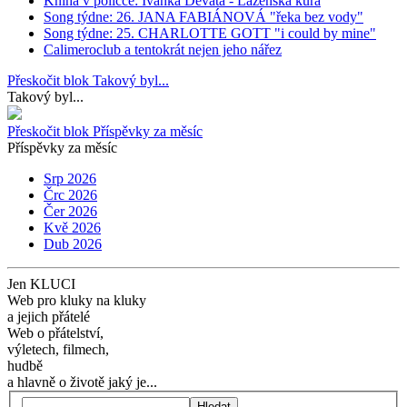
Kniha v poličce: Ivanka Devátá - Lázeňská kúra
Song týdne: 26. JANA FABIÁNOVÁ "řeka bez vody"
Song týdne: 25. CHARLOTTE GOTT "i could by mine"
Calimeroclub a tentokrát nejen jeho nářez
Přeskočit blok Takový byl...
Takový byl...
Přeskočit blok Příspěvky za měsíc
Příspěvky za měsíc
Srp 2026
Črc 2026
Čer 2026
Kvě 2026
Dub 2026
Jen KLUCI
Web pro kluky na kluky
a jejich přátelé
Web o přátelství,
výletech, filmech,
hudbě
a hlavně o životě jaký je...
Hledat