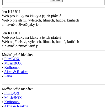
Jen KLUCI
Web pro kluky na kluky
a jejich přátelé
Web o přátelství,
výletech, filmech,
hudbě, knihách
a hlavně o životě jaký je...
Jen KLUCI
Web pro kluky na kluky
a jejich přátelé
Web o přátelství,
výletech, filmech,
hudbě, knihách
a hlavně o životě jaký je...
Možná ještě hledáte:
•
FilmBOX
•
MusicBOX
•
Knihomol
•
Akce & Reakce
•
Parta
Možná ještě hledáte:
•
FilmBOX
•
MusicBOX
•
Knihomol
•
Akce & Reakce