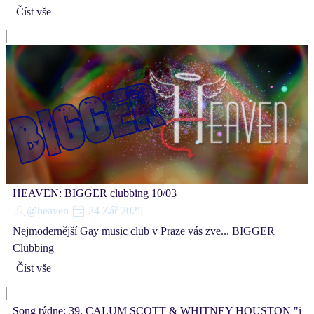
Číst vše
HEAVEN: BIGGER clubbing 10/03
@heaven
24 Zář 2025
Nejmodernější Gay music club v Praze vás zve... BIGGER
Clubbing
Číst vše
Song týdne: 39. CALUM SCOTT & WHITNEY HOUSTON "i