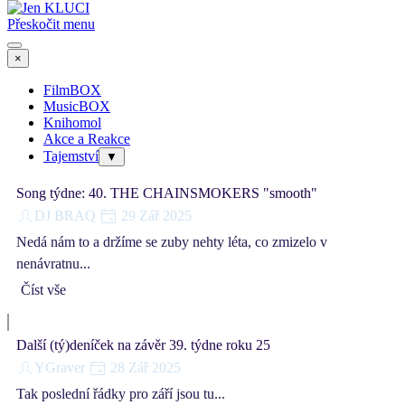
Přeskočit menu
×
FilmBOX
MusicBOX
Knihomol
Akce a Reakce
Tajemství
▼
Song týdne: 40. THE CHAINSMOKERS "smooth"
DJ BRAQ
29 Zář 2025
Nedá nám to a držíme se zuby nehty léta, co zmizelo v
nenávratnu...
Číst vše
Další (tý)deníček na závěr 39. týdne roku 25
YGraver
28 Zář 2025
Tak poslední řádky pro září jsou tu...