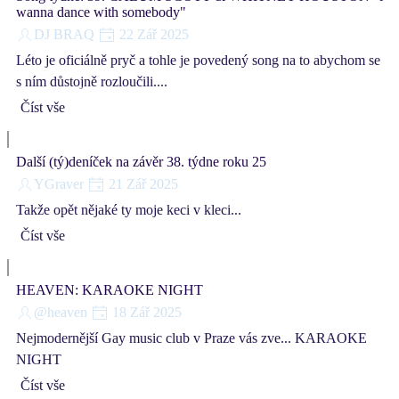
wanna dance with somebody"
DJ BRAQ
22 Zář 2025
Léto je oficiálně pryč a tohle je povedený song na to abychom se
s ním důstojně rozloučili....
Číst vše
Další (tý)deníček na závěr 38. týdne roku 25
YGraver
21 Zář 2025
Takže opět nějaké ty moje keci v kleci...
Číst vše
HEAVEN: KARAOKE NIGHT
@heaven
18 Zář 2025
Nejmodernější Gay music club v Praze vás zve... KARAOKE
NIGHT
Číst vše